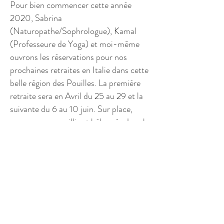
Pour bien commencer cette année
2020, Sabrina
(Naturopathe/Sophrologue), Kamal
(Professeure de Yoga) et moi-même
ouvrons les réservations pour nos
prochaines retraites en Italie dans cette
belle région des Pouilles. La première
retraite sera en Avril du 25 au 29 et la
suivante du 6 au 10 juin. Sur place,
vous serez accueillis et hébergés dans le
cœur historique de Galatina dans des
maisons typiques avec toit terrasse et
jardin. Pour plus de précisions cliquez
sur l'image.
Au plaisir de vous rencontrer lors de
ces retraites sur l'Ouverture du Cœur!!
Avec Amour,