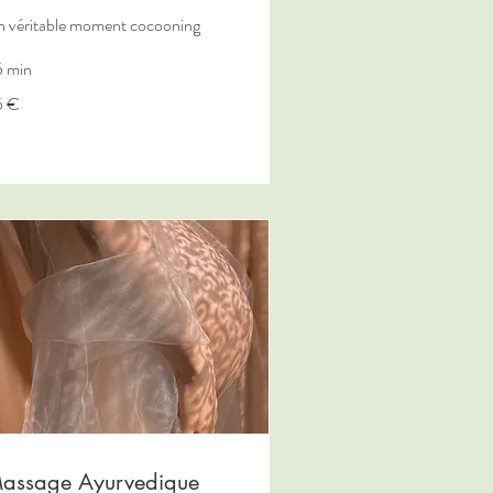
 véritable moment cocooning
 min
5 €
ros
assage Ayurvedique