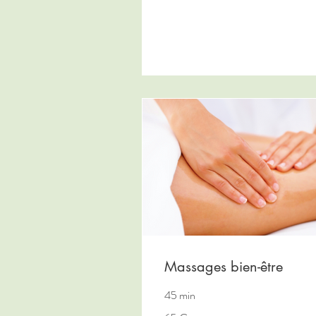
Massages bien-être
45 min
65