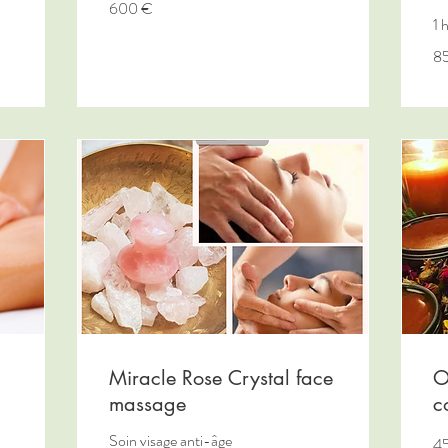
600 €
euros
1 
85
8
eu
Miracle Rose Crystal face
O
massage
c
Soin visage anti-âge
45