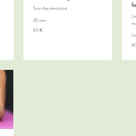
f
Soin des émotions
Le
45 min
ma
65
65 €
euros
1 
85
8
eu