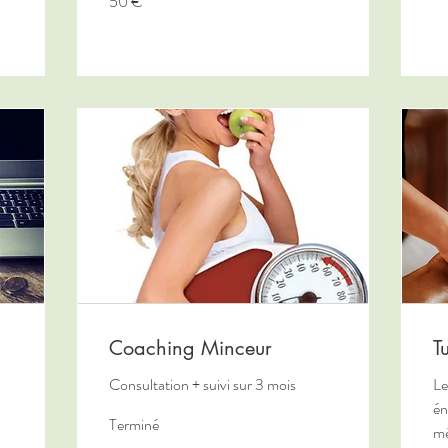
50 €
euros
Coaching Minceur
T
Consultation + suivi sur 3 mois
Le
én
Terminé
mé
600