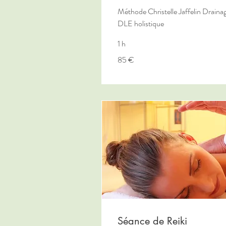
Méthode Christelle Jaffelin Draina
DLE holistique
1 h
85
85 €
euros
Séance de Reiki