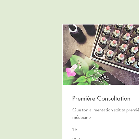
Première Consultation
Que ton alimentation soit ta premi
médecine
1 h
85