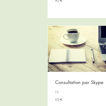
85 €
euros
Consultation par Skype
1 h
65
65 €
euros