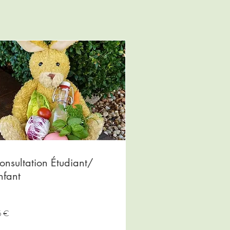
onsultation Étudiant/
nfant
h
5 €
ros