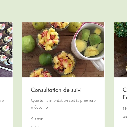
Consultation de suivi
C
E
ère
Que ton alimentation soit ta première
médecine
1 
65
6
45 min
eu
50