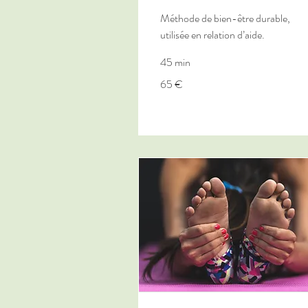
Méthode de bien-être durable,
utilisée en relation d’aide.
45 min
65
65 €
euros