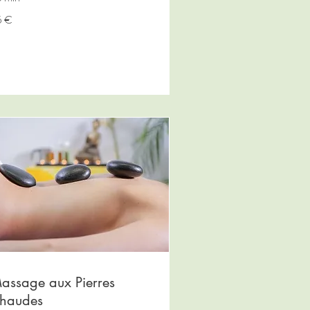
5 €
ros
assage aux Pierres
haudes