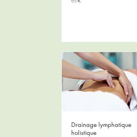
65 €
euros
Drainage lymphatique
holistique